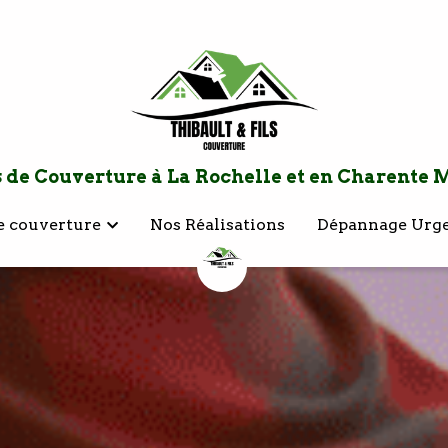
s de Couverture à La Rochelle et en Charente 
s de Couverture à La Rochelle et en Charente 
e couverture
e couverture
Nos Réalisations
Nos Réalisations
Dépannage Urg
Dépannage Urg